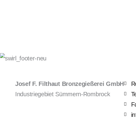
Josef F. Filthaut Bronzegießerei GmbH
R
Industriegebiet Sümmern-Rombrock
T
F
i