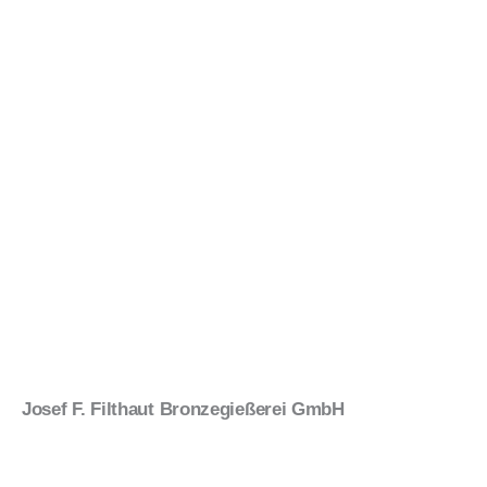
Josef F. Filthaut Bronzegießerei GmbH
Industriegebiet Sümmern-Rombrock
Rombrocker Bach 16 | 58640 Iserlohn